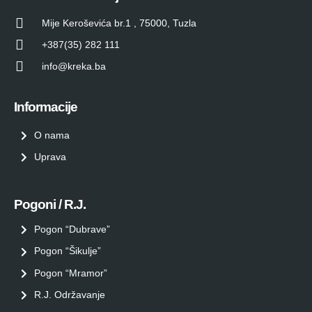
Mije Keroševića br.1 , 75000, Tuzla
+387(35) 282 111
info@kreka.ba
Informacije
O nama
Uprava
Pogoni / R.J.
Pogon “Dubrave”
Pogon “Šikulje”
Pogon “Mramor”
R.J. Održavanje