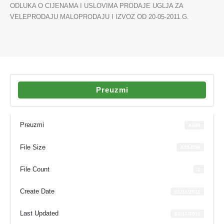
ODLUKA O CIJENAMA I USLOVIMA PRODAJE UGLJA ZA
VELEPRODAJU MALOPRODAJU I IZVOZ OD 20-05-2011.G.
Preuzmi
Preuzmi
4999
File Size
445.59K
File Count
1
Create Date
01/11/2011
Last Updated
01/11/2011