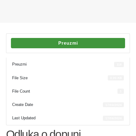
Preuzmi
Preuzmi
118
File Size
0.00 KB
File Count
1
Create Date
17/04/2024
Last Updated
17/04/2024
Odluka o dopuni