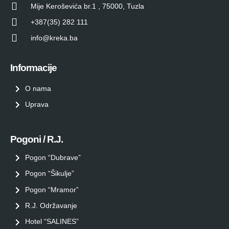
Mije Keroševića br.1 , 75000, Tuzla
+387(35) 282 111
info@kreka.ba
Informacije
O nama
Uprava
Pogoni / R.J.
Pogon “Dubrave”
Pogon “Šikulje”
Pogon “Mramor”
R.J. Održavanje
Hotel “SALINES”