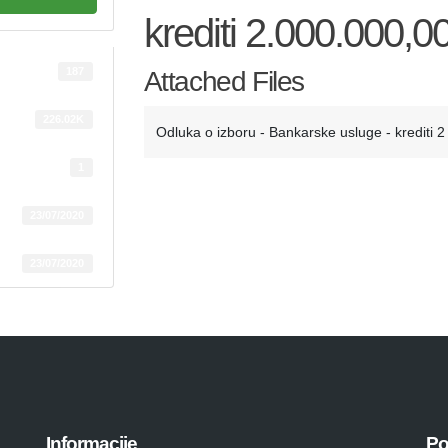
krediti 2.000.000,0
187
Attached Files
226.02K
Odluka o izboru - Bankarske usluge - krediti 
1
23/07/2020
23/07/2020
Informacije
Po