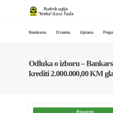
Naslovna
O nama
Uprava
Pogon
Odluka o izboru – Bankars
krediti 2.000.000,00 KM gl
Preuzmi