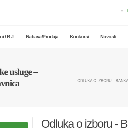
i / R.J.
Nabava/Prodaja
Konkursi
Novosti
ke usluge –
avnica
ODLUKA O IZBORU – BANKA
Odluka o izboru - 