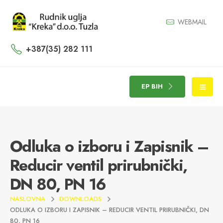
WEBMAIL
+387(35) 282 111
EP BIH
Odluka o izboru i Zapisnik –
Reducir ventil prirubnički,
DN 80, PN 16
NASLOVNA
DOWNLOADS
ODLUKA O IZBORU I ZAPISNIK – REDUCIR VENTIL PRIRUBNIČKI, DN
80, PN 16