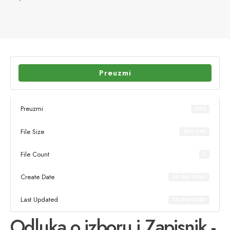
Preuzmi
Preuzmi
202
File Size
564.34K
File Count
1
Create Date
15/06/2020
Last Updated
15/06/2020
Odluka o izboru i Zapisnik -