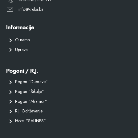
info@kreka.ba
Informacije
O nama
Uprava
Pogoni / R.J.
Pogon “Dubrave”
Pogon “Šikulje”
Pogon “Mramor”
R.J. Održavanje
Hotel “SALINES”