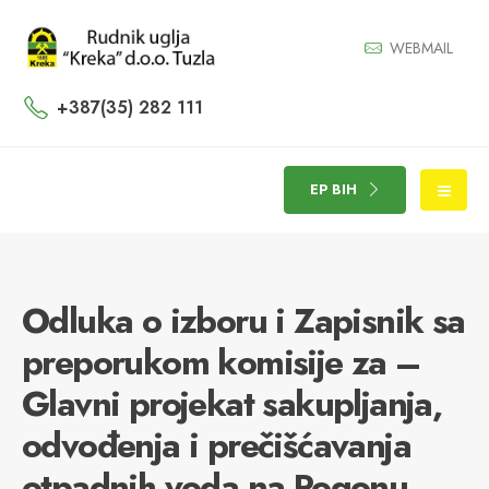
WEBMAIL
+387(35) 282 111
EP BIH
Odluka o izboru i Zapisnik sa
preporukom komisije za –
Glavni projekat sakupljanja,
odvođenja i prečišćavanja
otpadnih voda na Pogonu