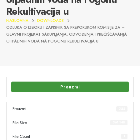
Rekultivacija u
NASLOVNA
DOWNLOADS
ODLUKA O IZBORU I ZAPISNIK SA PREPORUKOM KOMISIJE ZA –
GLAVNI PROJEKAT SAKUPLJANJA, ODVOĐENJA I PREČIŠĆAVANJA
OTPADNIH VODA NA POGONU REKULTIVACIJA U
Preuzmi
Preuzmi
322
File Size
561.14K
File Count
1