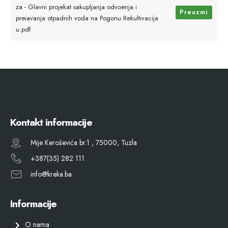
za - Glavni projekat sakupljanja odvoenja i
Preuzmi
preiavanja otpadnih voda na Pogonu Rekultivacija
u.pdf
Kontakt informacije
Mije Keroševića br.1 , 75000, Tuzla
+387(35) 282 111
info@kreka.ba
Informacije
O nama