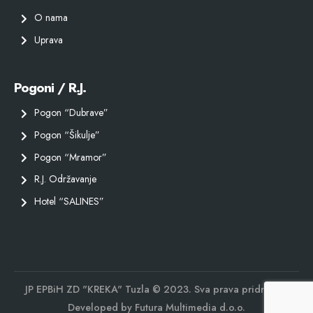
O nama
Uprava
Pogoni / R.J.
Pogon “Dubrave”
Pogon “Šikulje”
Pogon “Mramor”
R.J. Održavanje
Hotel “SALINES”
JP EPBiH ZD "KREKA" Tuzla © 2023. Sva prava pridržana.
Developed by
Futura Multimedia d.o.o.