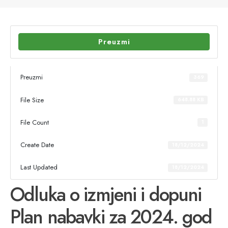
Preuzmi
Preuzmi
369
File Size
648.88 KB
File Count
1
Create Date
18/12/2024
Last Updated
18/12/2024
Odluka o izmjeni i dopuni
Plan nabavki za 2024. god