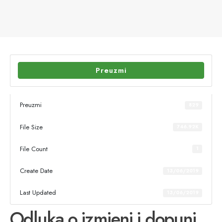
Preuzmi
Preuzmi
829
File Size
746.92K
File Count
1
Create Date
13/06/2019
Last Updated
13/06/2019
Odluka o izmjeni i dopuni