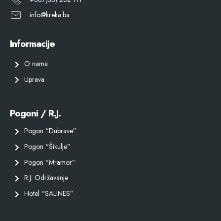
info@kreka.ba
Informacije
O nama
Uprava
Pogoni / R.J.
Pogon “Dubrave”
Pogon “Šikulje”
Pogon “Mramor”
R.J. Održavanje
Hotel “SALINES”