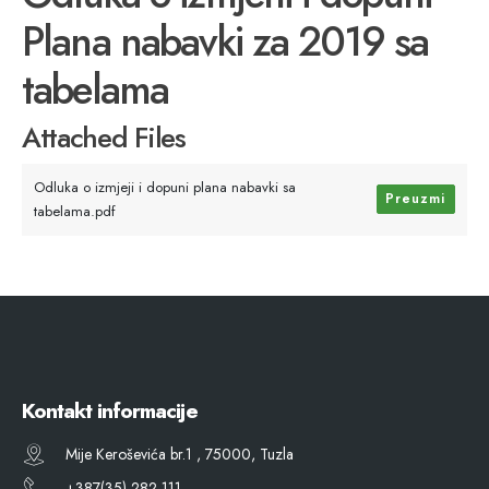
Plana nabavki za 2019 sa
tabelama
Attached Files
Odluka o izmjeji i dopuni plana nabavki sa
Preuzmi
tabelama.pdf
Kontakt informacije
Mije Keroševića br.1 , 75000, Tuzla
+387(35) 282 111