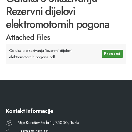
Rezervni dijelovi
elektromotornih pogona
Attached Files
Odluka o otkazivanju-Rezervni dijelovi
Preuzmi
elektromotornih pogona.pdf
Kontakt informacije
Mije Keroševića br.1 , 75000, Tuzla
+387(35) 282 111