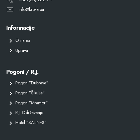
info@kreka.ba
Informacije
O nama
Uprava
Pogoni / R.J.
Pogon “Dubrave”
Pogon “Šikulje”
Pogon “Mramor”
R.J. Održavanje
Hotel “SALINES”