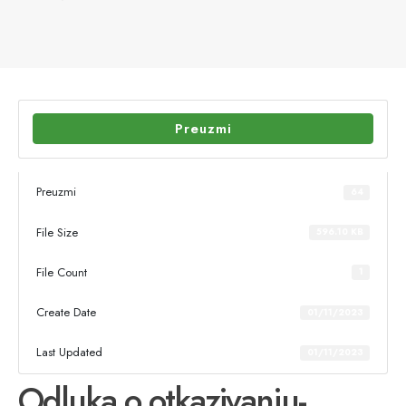
Preuzmi
Preuzmi
64
File Size
596.10 KB
File Count
1
Create Date
01/11/2023
Last Updated
01/11/2023
Odluka o otkazivanju-