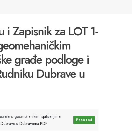
 i Zapisnik za LOT 1-
o geomehaničkim
ške građe podloge i
u Rudniku Dubrave u
borata o geomehanikim ispitivanjima
Preuzmi
iku Dubrave u Dubravama.PDF