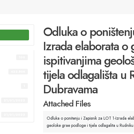
Odluka o poništenju
Izrada elaborata 
ispitivanjima geolo
100
tijela odlagališta 
422.80K
Dubravama
1
Attached Files
21/01/2022
21/01/2022
Odluka o ponitenju i Zapisnik za LOT 1-Izrada ela
geoloke grae podloge i tijela odlagalita u Rudn