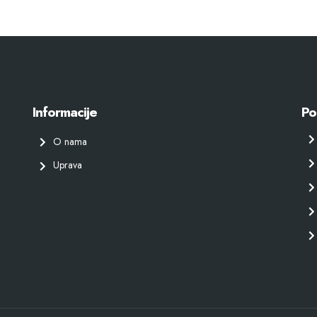
Informacije
Po
O nama
Uprava