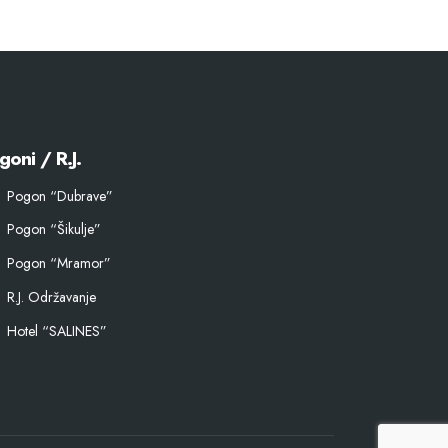
goni / R.J.
Pogon “Dubrave”
Pogon “Šikulje”
Pogon “Mramor”
R.J. Održavanje
Hotel “SALINES”