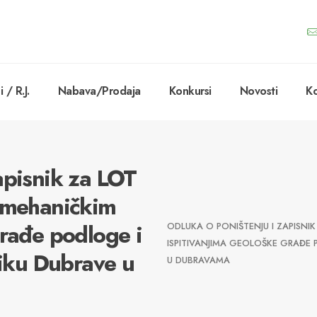
 / R.J.
Nabava/Prodaja
Konkursi
Novosti
Ko
apisnik za LOT
eomehaničkim
građe podloge i
ODLUKA O PONIŠTENJU I ZAPISNI
ISPITIVANJIMA GEOLOŠKE GRAĐE 
niku Dubrave u
U DUBRAVAMA