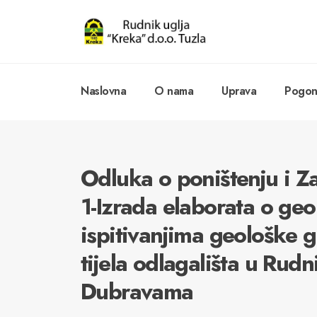
Naslovna
O nama
Uprava
Pogoni
Odluka o poništenju i Z
1-Izrada elaborata o g
ispitivanjima geološke 
tijela odlagališta u Rud
Dubravama