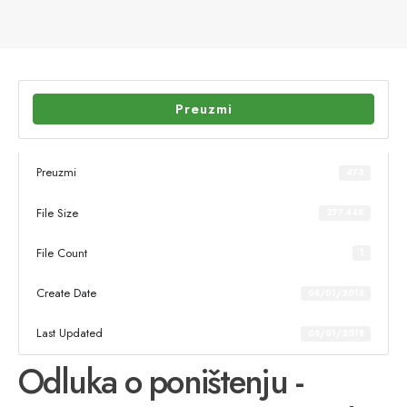
Preuzmi
Preuzmi
473
File Size
277.44K
File Count
1
Create Date
08/01/2018
Last Updated
08/01/2018
Odluka o poništenju -