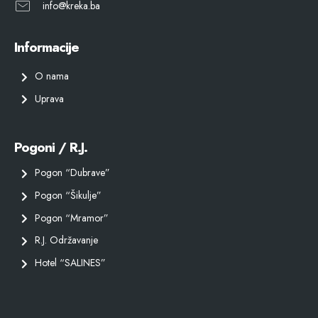
info@kreka.ba
Informacije
O nama
Uprava
Pogoni / R.J.
Pogon “Dubrave”
Pogon “Šikulje”
Pogon “Mramor”
R.J. Održavanje
Hotel “SALINES”