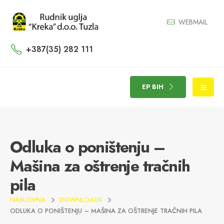
WEBMAIL
+387(35) 282 111
EP BIH
Odluka o poništenju –
Mašina za oštrenje tračnih
pila
NASLOVNA
DOWNLOADS
ODLUKA O PONIŠTENJU – MAŠINA ZA OŠTRENJE TRAČNIH PILA