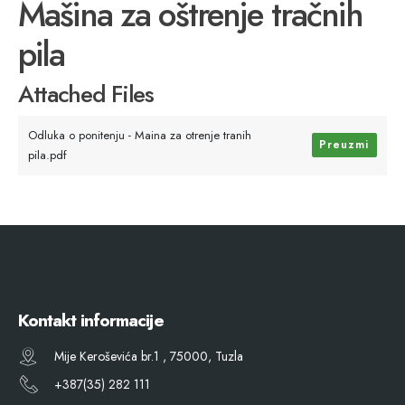
Mašina za oštrenje tračnih
pila
Attached Files
Odluka o ponitenju - Maina za otrenje tranih
Preuzmi
pila.pdf
Kontakt informacije
Mije Keroševića br.1 , 75000, Tuzla
+387(35) 282 111