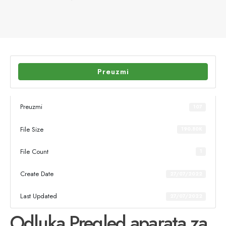
Preuzmi
Preuzmi
107
File Size
190.80K
File Count
1
Create Date
27/07/2022
Last Updated
27/07/2022
Odluka Pregled aparata za