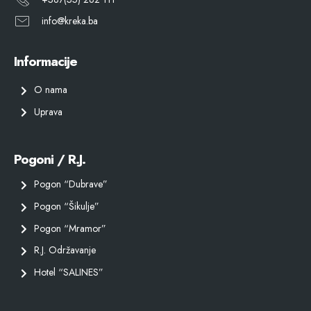
info@kreka.ba
Informacije
O nama
Uprava
Pogoni / R.J.
Pogon “Dubrave”
Pogon “Šikulje”
Pogon “Mramor”
R.J. Održavanje
Hotel “SALINES”