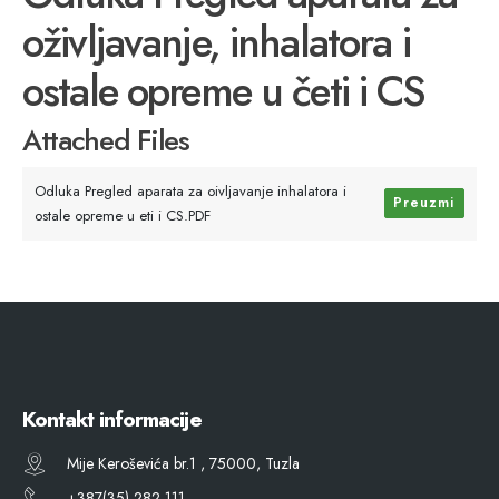
oživljavanje, inhalatora i
ostale opreme u četi i CS
Attached Files
Odluka Pregled aparata za oivljavanje inhalatora i
Preuzmi
ostale opreme u eti i CS.PDF
Kontakt informacije
Mije Keroševića br.1 , 75000, Tuzla
+387(35) 282 111