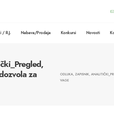
 / R.J.
Nabava/Prodaja
Konkursi
Novosti
Ko
ički_Pregled,
dozvola za
ODLUKA, ZAPISNIK, ANALITIČKI_
VAGE