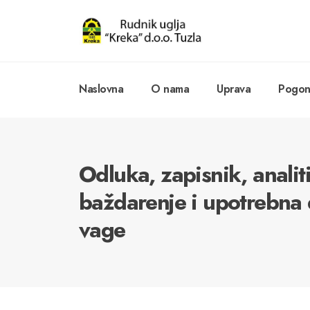
Naslovna
O nama
Uprava
Pogoni
Odluka, zapisnik, analit
baždarenje i upotrebna 
vage