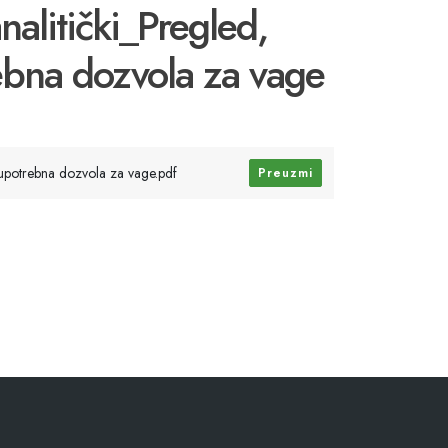
nalitički_Pregled,
ebna dozvola za vage
i upotrebna dozvola za vage.pdf
Preuzmi