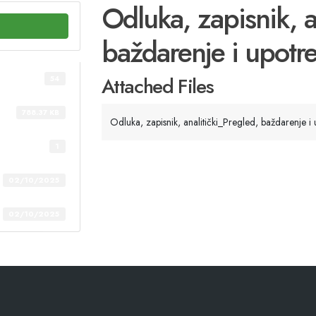
Odluka, zapisnik, a
baždarenje i upotr
Attached Files
54
788.37 KB
Odluka, zapisnik, analitički_Pregled, baždarenje 
1
02/10/2025
02/10/2025