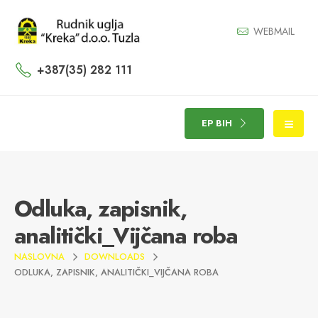
WEBMAIL
+387(35) 282 111
EP BIH
Odluka, zapisnik,
analitički_Vijčana roba
NASLOVNA
DOWNLOADS
ODLUKA, ZAPISNIK, ANALITIČKI_VIJČANA ROBA