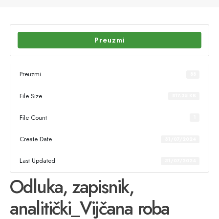
Preuzmi
Preuzmi
88
File Size
817.35 KB
File Count
1
Create Date
31/07/2024
Last Updated
31/07/2024
Odluka, zapisnik,
analitički_Vijčana roba