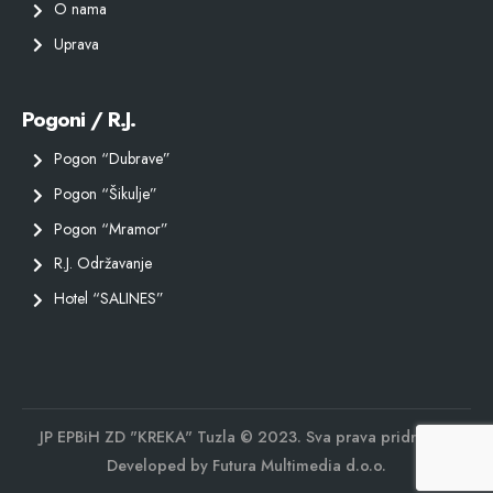
O nama
Uprava
Pogoni / R.J.
Pogon “Dubrave”
Pogon “Šikulje”
Pogon “Mramor”
R.J. Održavanje
Hotel “SALINES”
JP EPBiH ZD "KREKA" Tuzla © 2023. Sva prava pridržana.
Developed by
Futura Multimedia d.o.o.