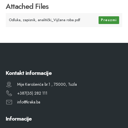
Attached Files
Odluka, zapisnik, analitički_Vijčana roba.pdf
Preuzmi
Kontakt informacije
Mije Keroševića br.1 , 75000, Tuzla
+387(35) 282 111
info@kreka.ba
Informacije