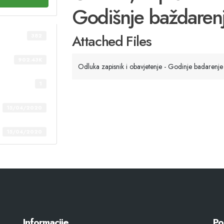
Godišnje baždaren
Attached Files
382
902.43K
Odluka zapisnik i obavjetenje - Godinje badarenj
1
15/04/2020
15/04/2020
Informacije
Po