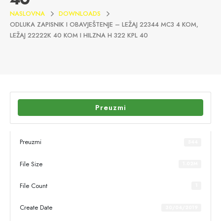
NASLOVNA
DOWNLOADS
ODLUKA ZAPISNIK I OBAVJEŠTENJE – LEŽAJ 22344 MC3 4 KOM,
LEŽAJ 22222K 40 KOM I HILZNA H 322 KPL 40
Preuzmi
Preuzmi
544
File Size
1.02M
File Count
1
Create Date
30/04/2019