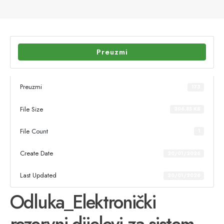
Preuzmi
Preuzmi
173
File Size
206.85 KB
File Count
1
Create Date
20/01/2026
Last Updated
20/01/2026
Odluka_Elektronički
rezervni dijelovi za sistem