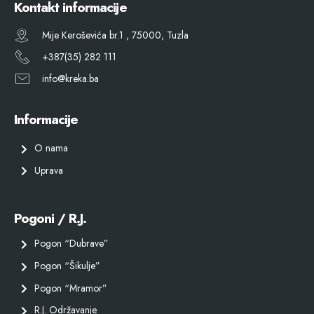
Kontakt informacije
Mije Keroševića br.1 , 75000, Tuzla
+387(35) 282 111
info@kreka.ba
Informacije
O nama
Uprava
Pogoni / R.J.
Pogon “Dubrave”
Pogon “Šikulje”
Pogon “Mramor”
R.J. Održavanje