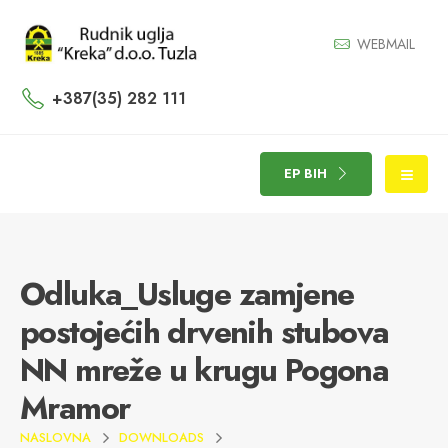
WEBMAIL
+387(35) 282 111
EP BIH
Odluka_Usluge zamjene
postojećih drvenih stubova
NN mreže u krugu Pogona
Mramor
NASLOVNA
DOWNLOADS