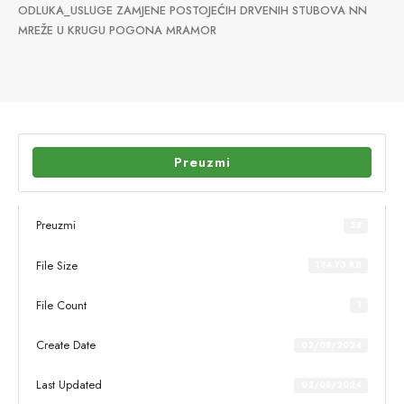
ODLUKA_USLUGE ZAMJENE POSTOJEĆIH DRVENIH STUBOVA NN
MREŽE U KRUGU POGONA MRAMOR
Preuzmi
Preuzmi
58
File Size
184.73 KB
File Count
1
Create Date
02/08/2024
Last Updated
02/08/2024