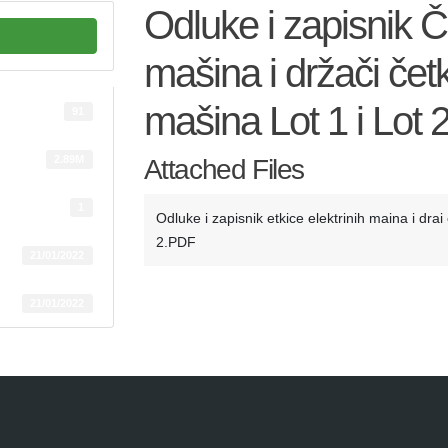
Odluke i zapisnik Če
mašina i držači četk
mašina Lot 1 i Lot 
91
2.89M
Attached Files
1
Odluke i zapisnik etkice elektrinih maina i drai 
2.PDF
21/01/2022
21/01/2022