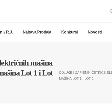
i / R.J.
Nabava/Prodaja
Konkursi
Novosti
lektričnih mašina
 mašina Lot 1 i Lot
ODLUKE I ZAPISNIK ČETKICE EL
MAŠINA LOT 1 I LOT 2