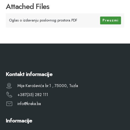
Attached Files
Oglas o izdavanju poslovnog prostora.PDF
Preuzmi
Kontakt informacije
Mije Keroševića br.1 , 75000, Tuzla
+387(35) 282 111
info@kreka.ba
Informacije