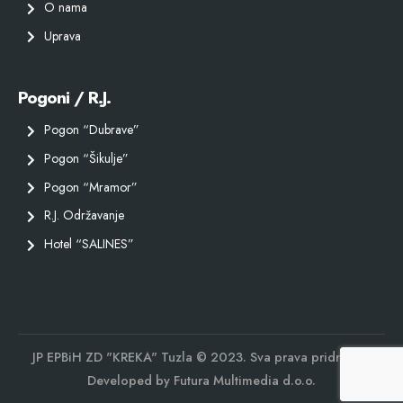
O nama
Uprava
Pogoni / R.J.
Pogon “Dubrave”
Pogon “Šikulje”
Pogon “Mramor”
R.J. Održavanje
Hotel “SALINES”
JP EPBiH ZD "KREKA" Tuzla © 2023. Sva prava pridržana.
Developed by
Futura Multimedia d.o.o.