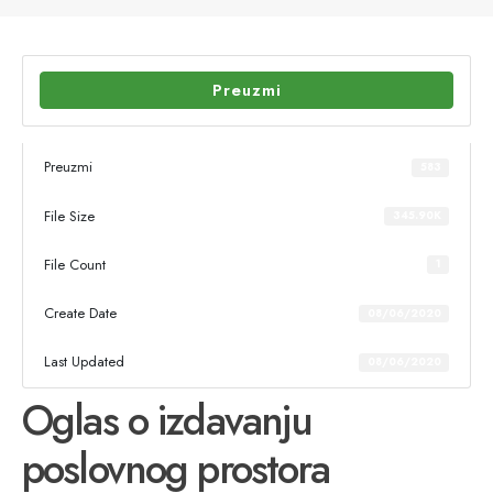
Preuzmi
Preuzmi
583
File Size
345.90K
File Count
1
Create Date
08/06/2020
Last Updated
08/06/2020
Oglas o izdavanju
poslovnog prostora