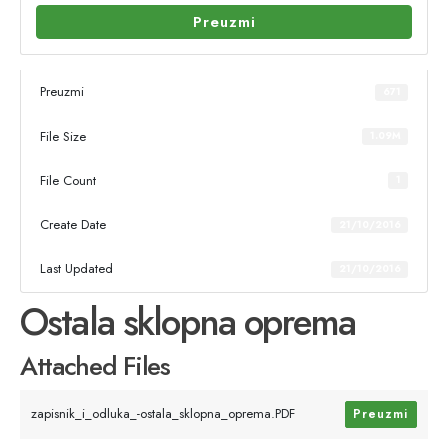
Preuzmi
Preuzmi
671
File Size
1.09M
File Count
1
Create Date
21/10/2016
Last Updated
21/10/2016
Ostala sklopna oprema
Attached Files
zapisnik_i_odluka_-ostala_sklopna_oprema.PDF
Preuzmi