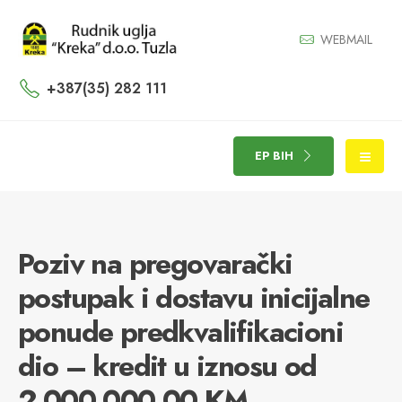
WEBMAIL
+387(35) 282 111
EP BIH
Poziv na pregovarački
postupak i dostavu inicijalne
ponude predkvalifikacioni
dio – kredit u iznosu od
2.000.000.00 KM