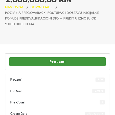
NASLOVNA
DOWNLOADS
POZIV NA PREGOVARAČKI POSTUPAK I DOSTAVU INICIJALNE
PONUDE PREDKVALIFIKACIONI DIO – KREDIT U IZNOSU OD
2.000.000.00 KM
Preuzmi
Preuzmi
900
File Size
2.06M
File Count
1
Create Date
21/04/2015