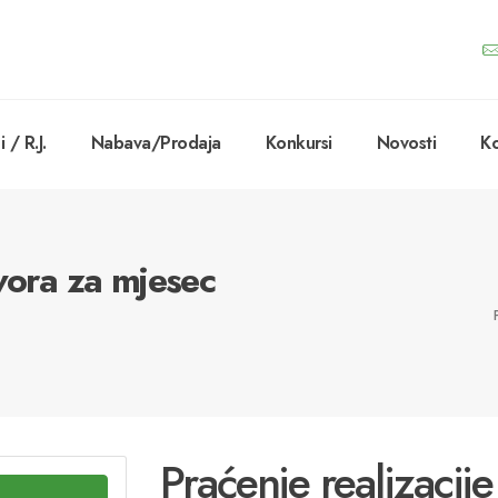
 / R.J.
Nabava/Prodaja
Konkursi
Novosti
Ko
vora za mjesec
Praćenje realizacij