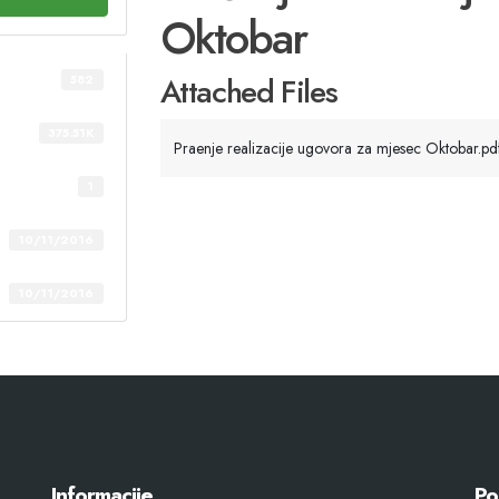
Oktobar
Attached Files
582
375.51K
Praenje realizacije ugovora za mjesec Oktobar.pd
1
10/11/2016
10/11/2016
Informacije
Po