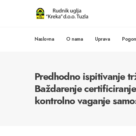
Naslovna
O nama
Uprava
Pogoni
Predhodno ispitivanje trž
Baždarenje certificiranj
kontrolno vaganje samo