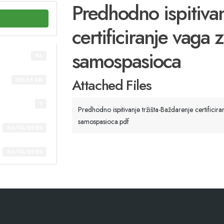
Predhodno ispitivan
certificiranje vaga 
samospasioca
83
Attached Files
557.66 KB
1
Predhodno ispitivanje tržišta-Baždarenje certificir
samospasioca.pdf
24/10/2025
24/10/2025