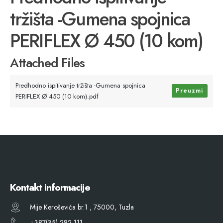
tržišta -Gumena spojnica
PERIFLEX Ø 450 (10 kom)
Attached Files
Predhodno ispitivanje tržišta -Gumena spojnica
Preuzmi
PERIFLEX Ø 450 (10 kom).pdf
Kontakt informacije
Mije Keroševića br.1 , 75000, Tuzla
+387(35) 282 111