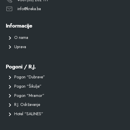
info@kreka.ba
Informacije
O nama
Uprava
Pogoni / R.J.
Pogon “Dubrave”
Pogon “Šikulje”
Pogon “Mramor”
R.J. Održavanje
Hotel “SALINES”