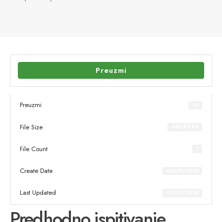
Preuzmi
Preuzmi
54
File Size
463.92 KB
File Count
1
Create Date
04/07/2025
Last Updated
04/07/2025
Predhodno ispitivanje