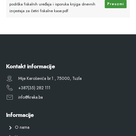
podrška fiskalnih uređaja i isporuka knjiga dnevnih
Preuzmi
izvjestaja za četiri fiskalne kase.pdf
Kontakt informacije
Mije Keroševića br.1 , 75000, Tuzla
+387(35) 282 111
info@kreka.ba
Informacije
O nama