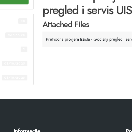
pregled i servis UIS
Attached Files
38
968.86 KB
Prethodna provjera tržišta - Godišnji pregled i serv
1
01/10/2025
01/10/2025
Informacije
Po