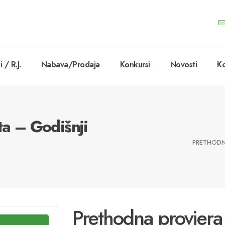
 / R.J.
Nabava/Prodaja
Konkursi
Novosti
Ko
ta – Godišnji
PRETHODNA
Prethodna provjera t