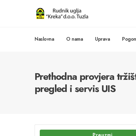
Naslovna
O nama
Uprava
Pogoni
Prethodna provjera tržiš
pregled i servis UIS
Preuzmi