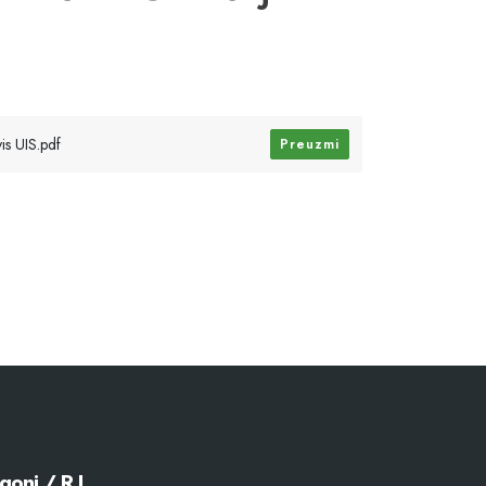
is UIS.pdf
Preuzmi
goni / R.J.