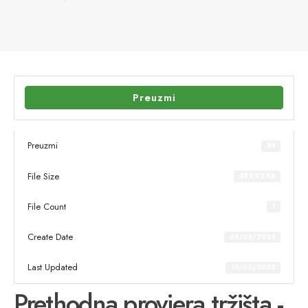
Preuzmi
Preuzmi
84
File Size
282.82 KB
File Count
1
Create Date
08/03/2023
Last Updated
15/03/2023
Prethodna provjera tržišta -