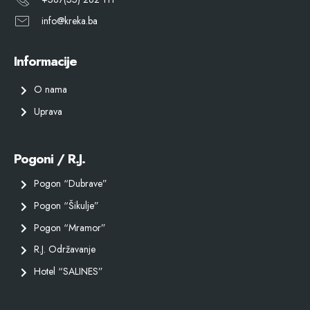
info@kreka.ba
Informacije
O nama
Uprava
Pogoni / R.J.
Pogon “Dubrave”
Pogon “Šikulje”
Pogon “Mramor”
R.J. Održavanje
Hotel “SALINES”