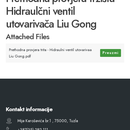
Hidraulčni ventil
utovarivača Liu Gong
Attached Files
Prethodna provjera trita - Hidraulni ventil utovarivaa
Preuzmi
Liu Gong.pdf
Kontakt informacije
Mije Keroševića br.1 , 75000, Tuzla
+387(35) 282 111