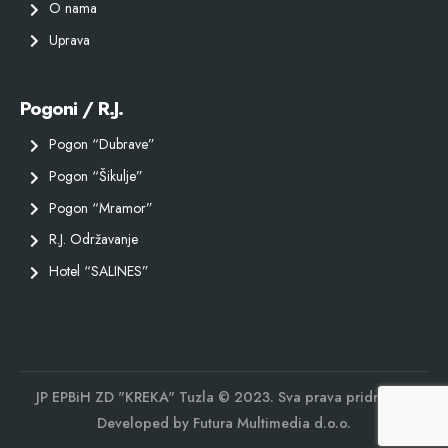
O nama
Uprava
Pogoni / R.J.
Pogon “Dubrave”
Pogon “Šikulje”
Pogon “Mramor”
R.J. Održavanje
Hotel “SALINES”
JP EPBiH ZD "KREKA" Tuzla © 2023. Sva prava pridržana.
Developed by
Futura Multimedia d.o.o.