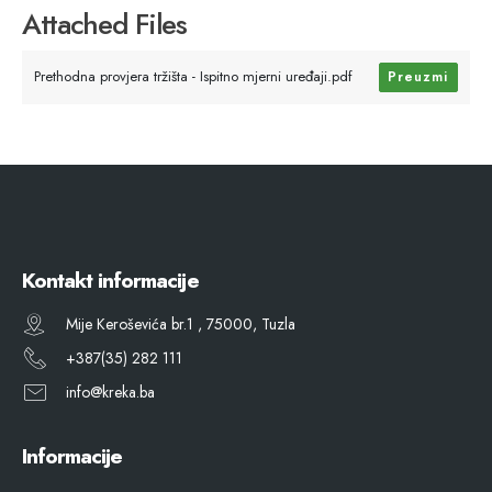
Attached Files
Prethodna provjera tržišta - Ispitno mjerni uređaji.pdf
Preuzmi
Kontakt informacije
Mije Keroševića br.1 , 75000, Tuzla
+387(35) 282 111
info@kreka.ba
Informacije