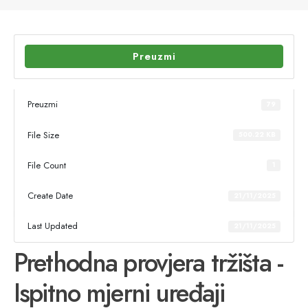
Preuzmi
Preuzmi
79
File Size
500.22 KB
File Count
1
Create Date
21/11/2025
Last Updated
21/11/2025
Prethodna provjera tržišta -
Ispitno mjerni uređaji