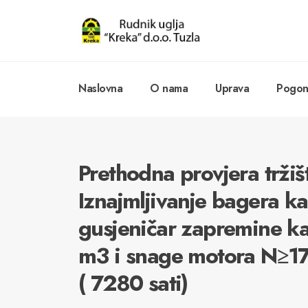
Naslovna
O nama
Uprava
Pogoni
Prethodna provjera tržiš
Iznajmljivanje bagera ka
gusjeničar zapremine k
m3 i snage motora N≥1
( 7280 sati)