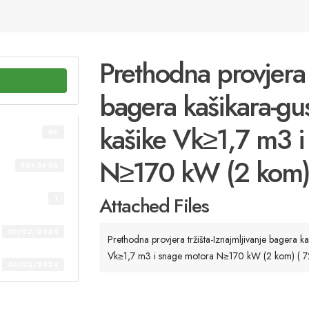
Prethodna provjera t
bagera kašikara-gu
kašike Vk≥1,7 m3 i
86
N≥170 kW (2 kom) 
524.54 KB
Attached Files
1
05/02/2024
Prethodna provjera tržišta-Iznajmljivanje bagera k
Vk≥1,7 m3 i snage motora N≥170 kW (2 kom) ( 72
05/02/2024