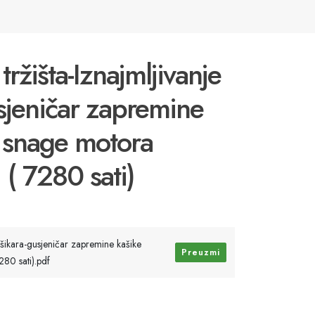
ržišta-Iznajmljivanje
sjeničar zapremine
 snage motora
( 7280 sati)
ašikara-gusjeničar zapremine kašike
Preuzmi
80 sati).pdf