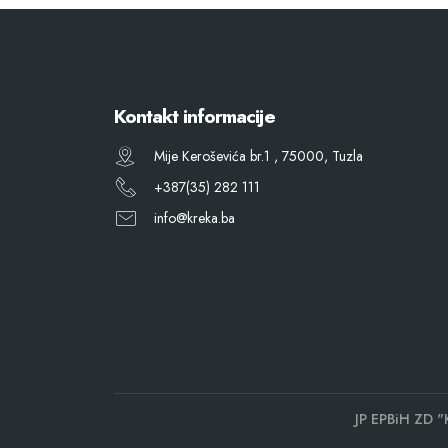
Kontakt informacije
Mije Keroševića br.1 , 75000, Tuzla
+387(35) 282 111
info@kreka.ba
JP EPBiH ZD "