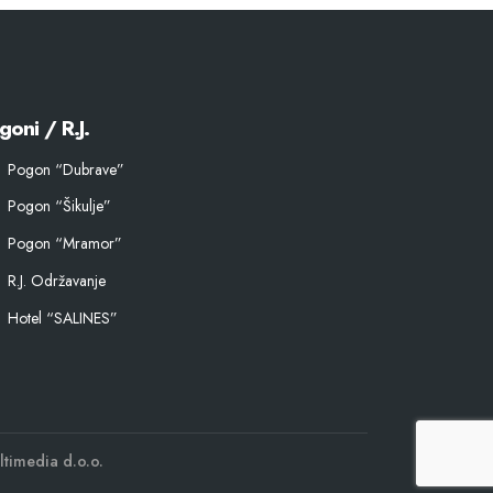
goni / R.J.
Pogon “Dubrave”
Pogon “Šikulje”
Pogon “Mramor”
R.J. Održavanje
Hotel “SALINES”
ltimedia d.o.o.