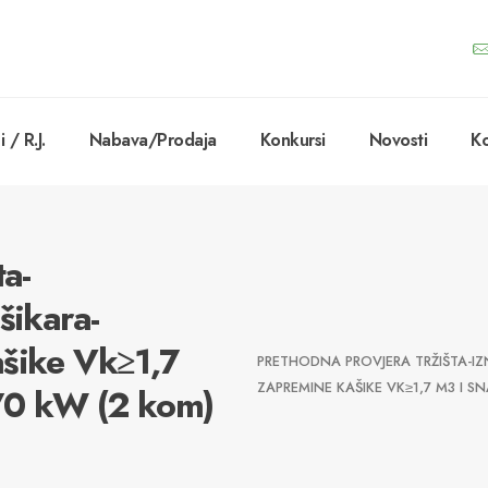
 / R.J.
Nabava/Prodaja
Konkursi
Novosti
Ko
ta-
šikara-
ašike Vk≥1,7
PRETHODNA PROVJERA TRŽIŠTA-IZ
ZAPREMINE KAŠIKE VK≥1,7 M3 I S
70 kW (2 kom)