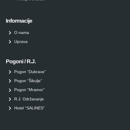
Informacije
O nama
Uprava
Pogoni / R.J.
Pogon “Dubrave”
Pogon “Šikulje”
Pogon “Mramor”
R.J. Održavanje
Hotel “SALINES”