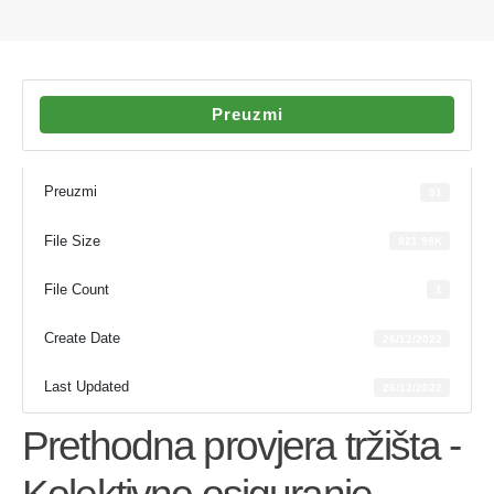
Preuzmi
Preuzmi
91
File Size
821.98K
File Count
1
Create Date
26/12/2022
Last Updated
26/12/2022
Prethodna provjera tržišta -
Kolektivno osiguranje