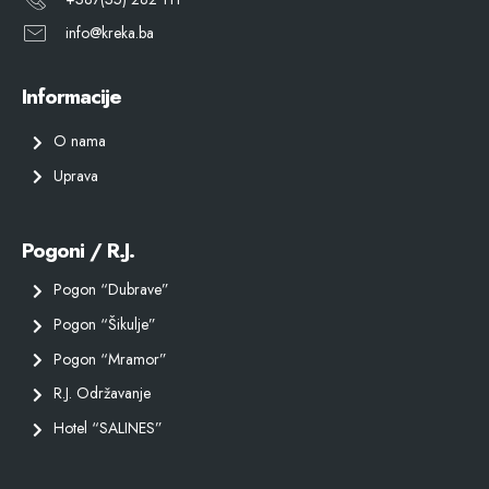
info@kreka.ba
Informacije
O nama
Uprava
Pogoni / R.J.
Pogon “Dubrave”
Pogon “Šikulje”
Pogon “Mramor”
R.J. Održavanje
Hotel “SALINES”