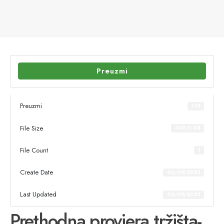
Preuzmi
Preuzmi
128
File Size
340.11 KB
File Count
1
Create Date
04/09/2023
Last Updated
04/09/2023
Prethodna provjera tržišta-