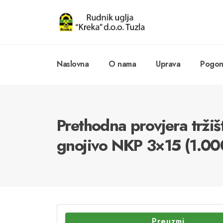
Naslovna
O nama
Uprava
Pogoni
Prethodna provjera trži
gnojivo NKP 3×15 (1.00
Preuzmi