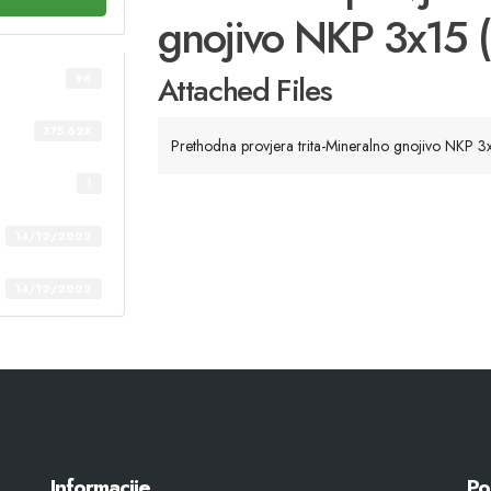
gnojivo NKP 3x15 
Attached Files
96
375.62K
Prethodna provjera trita-Mineralno gnojivo NKP 
1
14/12/2022
14/12/2022
Informacije
Po