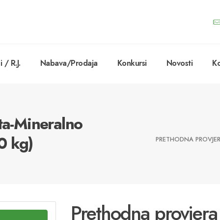
 / R.J.
Nabava/Prodaja
Konkursi
Novosti
Ko
šta-Mineralno
0 kg)
PRETHODNA PROVJERA
Prethodna provjera 