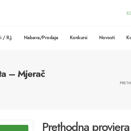
 / R.J.
Nabava/Prodaja
Konkursi
Novosti
Ko
ta – Mjerač
PRETH
Prethodna provjera 