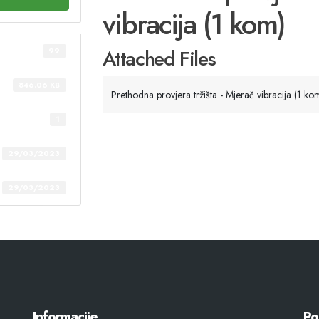
vibracija (1 kom)
Attached Files
99
846.06 KB
Prethodna provjera tržišta - Mjerač vibracija (1 ko
1
29/03/2023
29/03/2023
Informacije
Po