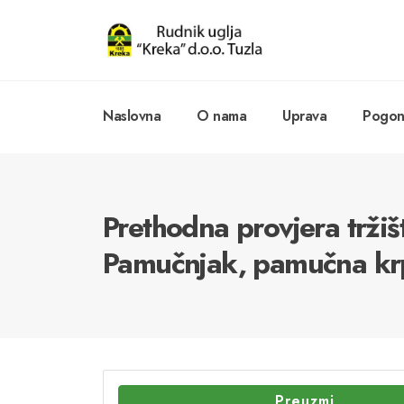
Naslovna
O nama
Uprava
Pogoni
Prethodna provjera tržiš
Pamučnjak, pamučna krp
Preuzmi