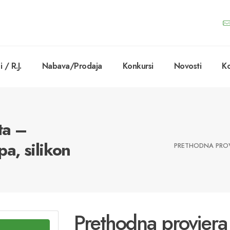
 / R.J.
Nabava/Prodaja
Konkursi
Novosti
Ko
ta –
a, silikon
PRETHODNA PROVJ
Prethodna provjera 