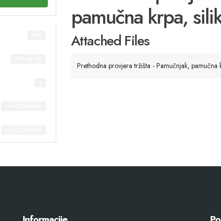
pamučna krpa, sili
Attached Files
152
191.46 KB
Prethodna provjera tržišta - Pamučnjak, pamučna kr
1
10/02/2026
10/02/2026
Informacije
Po