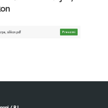
kon
pa, silikon.pdf
Preuzmi
goni / R.J.