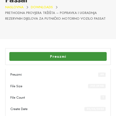
NASLOVNA
DOWNLOADS
PRETHODNA PROVJERA TRŽIŠTA – POPRAVKA I UGRADNJA
REZERVNIH DIJELOVA ZA PUTNIČKO MOTORNO VOZILO PASSAT
Preuzmi
Preuzmi
69
File Size
305.28 KB
File Count
1
Create Date
30/06/2025