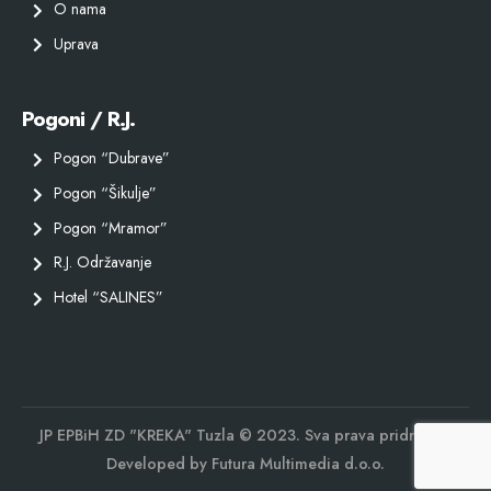
O nama
Uprava
Pogoni / R.J.
Pogon “Dubrave”
Pogon “Šikulje”
Pogon “Mramor”
R.J. Održavanje
Hotel “SALINES”
JP EPBiH ZD "KREKA" Tuzla © 2023. Sva prava pridržana.
Developed by
Futura Multimedia d.o.o.