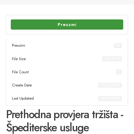
Preuzmi
Preuzmi
50
File Size
339.17 KB
File Count
1
Create Date
10/04/2025
Last Updated
10/04/2025
Prethodna provjera tržišta -
Špediterske usluge