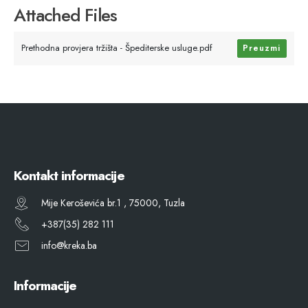
Attached Files
Prethodna provjera tržišta - Špediterske usluge.pdf
Preuzmi
Kontakt informacije
Mije Keroševića br.1 , 75000, Tuzla
+387(35) 282 111
info@kreka.ba
Informacije