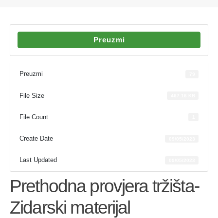
Preuzmi
Preuzmi
79
File Size
467.16 KB
File Count
1
Create Date
09/05/2023
Last Updated
09/05/2023
Prethodna provjera tržišta-
Zidarski materijal