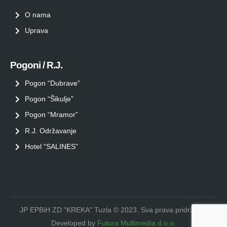
O nama
Uprava
Pogoni / R.J.
Pogon “Dubrave”
Pogon “Šikulje”
Pogon “Mramor”
R.J. Održavanje
Hotel “SALINES”
JP EPBiH ZD "KREKA" Tuzla © 2023. Sva prava pridržana.
Developed by
Futura Multimedia d.o.o.