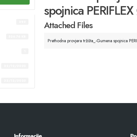
spojnica PERIFLEX
Attached Files
293
526.76 KB
Prethodna provjera tržišta_-Gumena spojnica PE
1
22/12/2025
22/12/2025
Informacije
Po