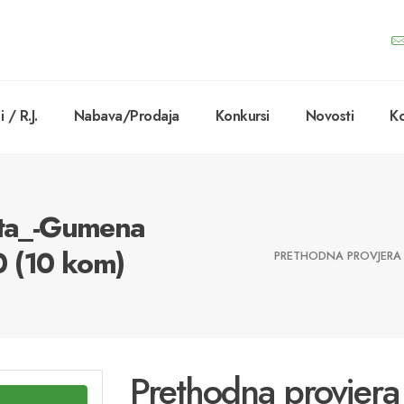
 / R.J.
Nabava/Prodaja
Konkursi
Novosti
Ko
išta_-Gumena
0 (10 kom)
PRETHODNA PROVJERA 
Prethodna provjera