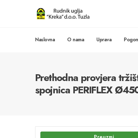
Naslovna
O nama
Uprava
Pogoni
Prethodna provjera trž
spojnica PERIFLEX Ø45
Preuzmi