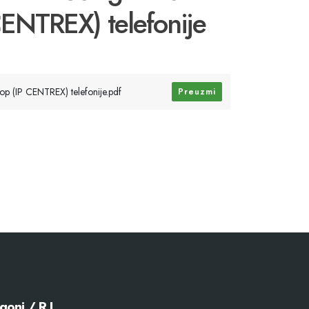
 CENTREX) telefonije
viop (IP CENTREX) telefonije.pdf
Preuzmi
goni / R.J.