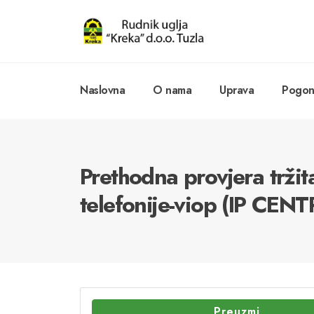
Naslovna
O nama
Uprava
Pogoni
Prethodna provjera tržit
telefonije-viop (IP CENT
Preuzmi