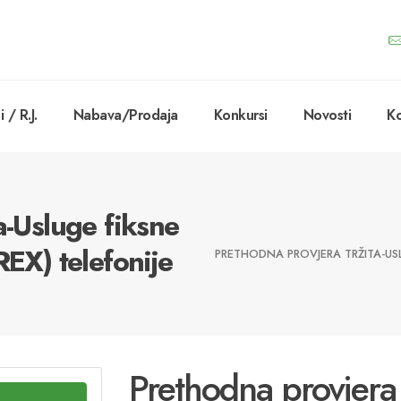
 / R.J.
Nabava/Prodaja
Konkursi
Novosti
Ko
a-Usluge fiksne
REX) telefonije
PRETHODNA PROVJERA TRŽITA-USLU
Prethodna provjera 