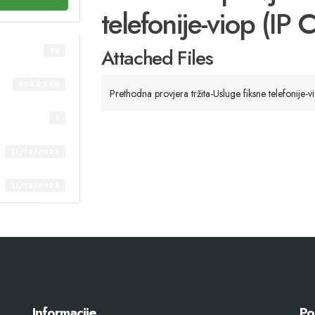
telefonije-viop (IP
Attached Files
95
304.02 KB
Prethodna provjera tržita-Usluge fiksne telefonije-
1
11/12/2023
11/12/2023
Informacije
Po