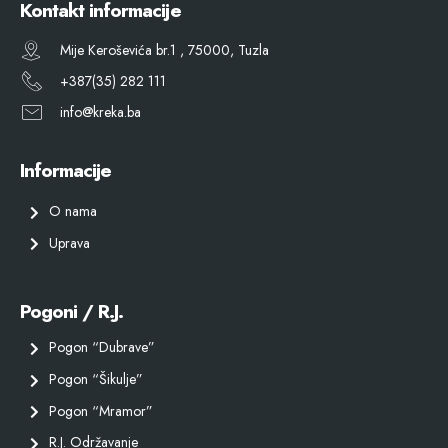
Kontakt informacije
Mije Keroševića br.1 , 75000, Tuzla
+387(35) 282 111
info@kreka.ba
Informacije
O nama
Uprava
Pogoni / R.J.
Pogon “Dubrave”
Pogon “Šikulje”
Pogon “Mramor”
R.J. Održavanje