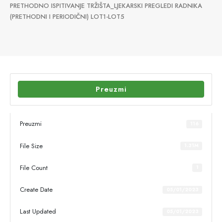
PRETHODNO ISPITIVANJE TRŽIŠTA_LJEKARSKI PREGLEDI RADNIKA
(PRETHODNI I PERIODIČNI) LOT1-LOT5
Preuzmi
Preuzmi
116
File Size
1.31M
File Count
1
Create Date
05/01/2023
Last Updated
05/01/2023