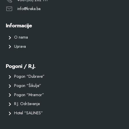
info@kreka.ba
Informacije
O nama
Uprava
Pogoni / R.J.
Pogon “Dubrave”
Pogon “Šikulje”
Pogon “Mramor”
R.J. Održavanje
Hotel “SALINES”