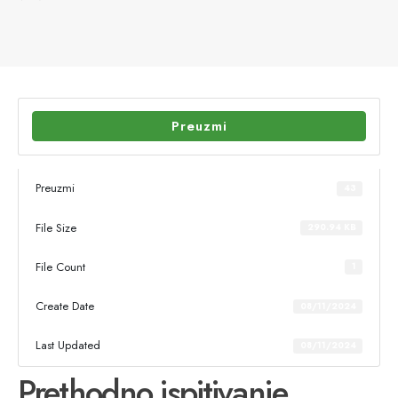
Preuzmi
Preuzmi
43
File Size
290.94 KB
File Count
1
Create Date
08/11/2024
Last Updated
08/11/2024
Prethodno ispitivanje