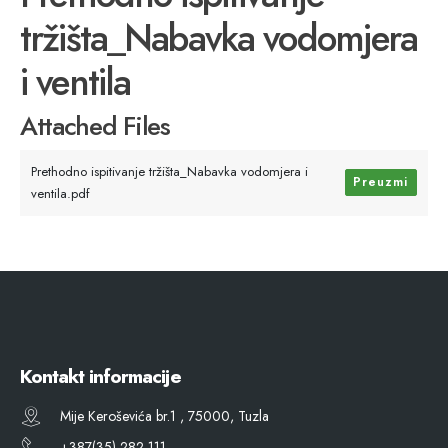
tržišta_Nabavka vodomjera
i ventila
Attached Files
Prethodno ispitivanje tržišta_Nabavka vodomjera i
Preuzmi
ventila.pdf
Kontakt informacije
Mije Keroševića br.1 , 75000, Tuzla
+387(35) 282 111