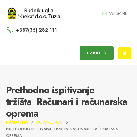
WEBMAIL
+387(35) 282 111
EP BIH
Prethodno ispitivanje
tržišta_Računari i računarska
oprema
NASLOVNA
DOWNLOADS
PRETHODNO ISPITIVANJE TRŽIŠTA_RAČUNARI I RAČUNARSKA
OPREMA