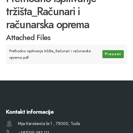
tržišta_Računari i
računarska oprema
Attached Files
Prethodno ispitivanje tržišta_Računari i računarska
Preuzmi
oprema.pdf
Kontakt informacije
Mije Keroševića br.1 , 75000, Tuzla
+387(35) 282 111