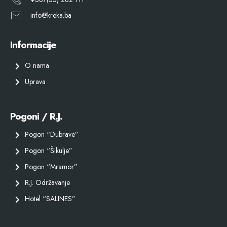
info@kreka.ba
Informacije
O nama
Uprava
Pogoni / R.J.
Pogon “Dubrave”
Pogon “Šikulje”
Pogon “Mramor”
R.J. Održavanje
Hotel “SALINES”