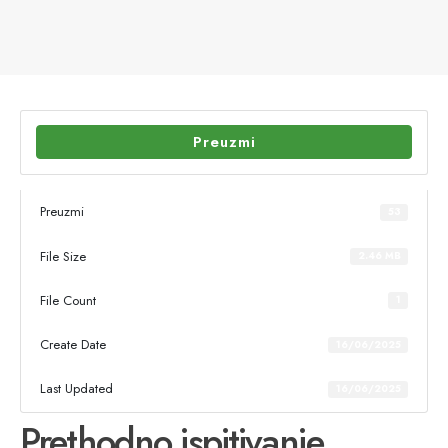
Preuzmi
Preuzmi
53
File Size
2.46 MB
File Count
1
Create Date
16/06/2025
Last Updated
16/06/2025
Prethodno ispitivanje