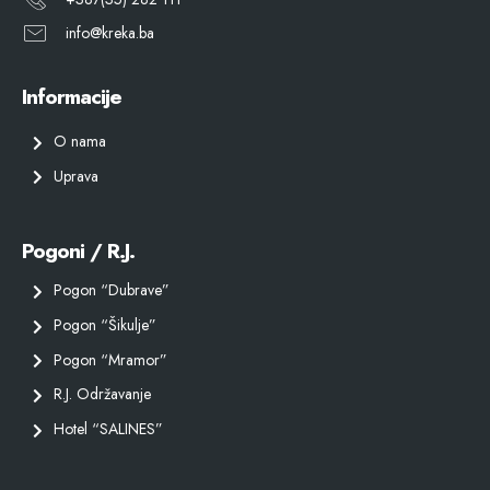
info@kreka.ba
Informacije
O nama
Uprava
Pogoni / R.J.
Pogon “Dubrave”
Pogon “Šikulje”
Pogon “Mramor”
R.J. Održavanje
Hotel “SALINES”