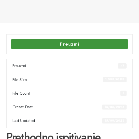
Preuzmi
Preuzmi
47
File Size
1,003.50 KB
File Count
1
Create Date
15/08/2023
Last Updated
15/08/2023
Prethodno ispitivanje