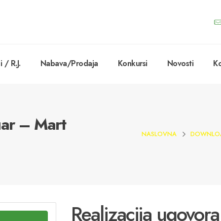
 / R.J.
Nabava/Prodaja
Konkursi
Novosti
Ko
uar – Mart
NASLOVNA
DOWNLO
Realizacija ugovora