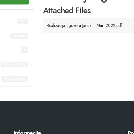
Attached Files
177
Realizacija ugovora Januar - Mart 2022.pdf
437.15K
1
18/04/2022
18/04/2022
Informacije
Po