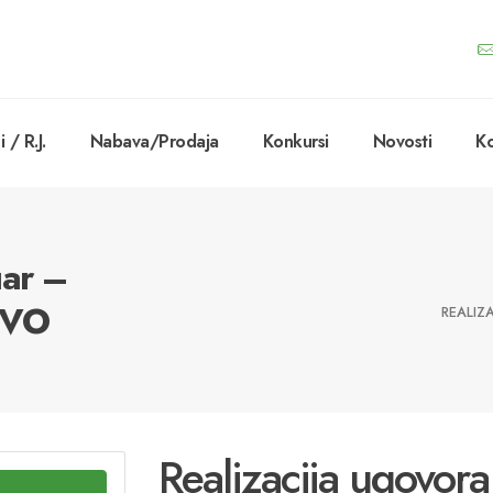
 / R.J.
Nabava/Prodaja
Konkursi
Novosti
Ko
uar –
TVO
REALIZ
Realizacija ugovor