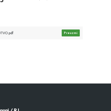
RUTVO.pdf
Preuzmi
goni / R.J.