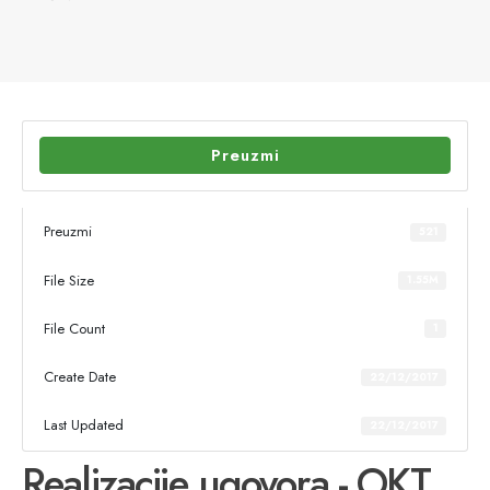
Preuzmi
Preuzmi
521
File Size
1.55M
File Count
1
Create Date
22/12/2017
Last Updated
22/12/2017
Realizacije ugovora - OKT