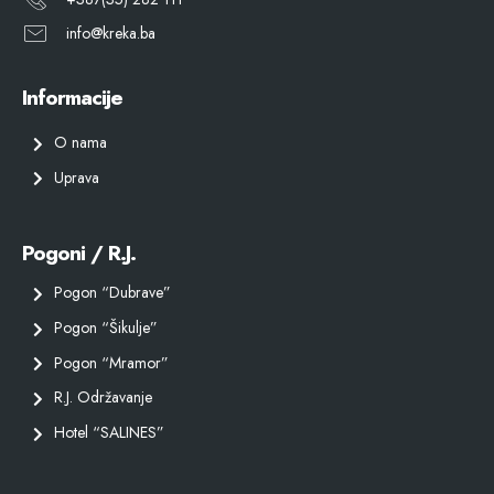
info@kreka.ba
Informacije
O nama
Uprava
Pogoni / R.J.
Pogon “Dubrave”
Pogon “Šikulje”
Pogon “Mramor”
R.J. Održavanje
Hotel “SALINES”