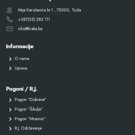
Mije Keroševića br.1 , 75000, Tuzla
+387(35) 282 111
info@kreka.ba
Informacije
O nama
Uprava
Pogoni / R.J.
Pogon “Dubrave”
Pogon “Šikulje”
Pogon “Mramor”
R.J. Održavanje