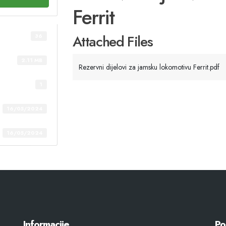
Ferrit
Attached Files
36
2.11 MB
Rezervni dijelovi za jamsku lokomotivu Ferrit.pdf
1
16/05/2024
16/05/2024
Informacije
Po