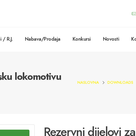
 / R.J.
Nabava/Prodaja
Konkursi
Novosti
Ko
msku lokomotivu
NASLOVNA
DOWNLOADS
Rezervni dijelovi z