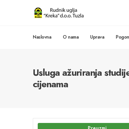
Naslovna
O nama
Uprava
Pogoni
Usluga ažuriranja studij
cijenama
Preuzmi