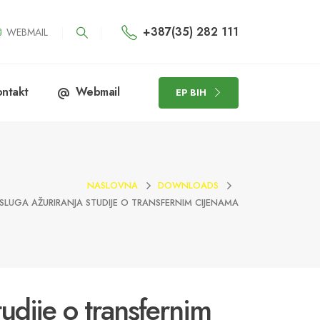
+387(35) 282 111
WEBMAIL
ntakt
Webmail
EP BIH
NASLOVNA
DOWNLOADS
SLUGA AŽURIRANJA STUDIJE O TRANSFERNIM CIJENAMA
tudije o transfernim