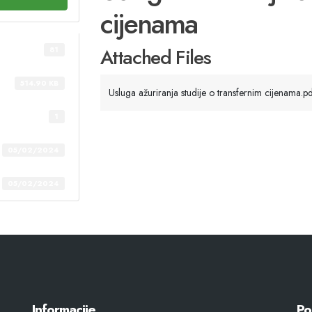
cijenama
Attached Files
81
514.90 KB
Usluga ažuriranja studije o transfernim cijenama.pd
1
05/02/2024
05/02/2024
Informacije
Po