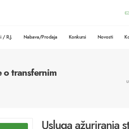
 / R.J.
Nabava/Prodaja
Konkursi
Novosti
Ko
e o transfernim
U
Usluga ažuriranja s