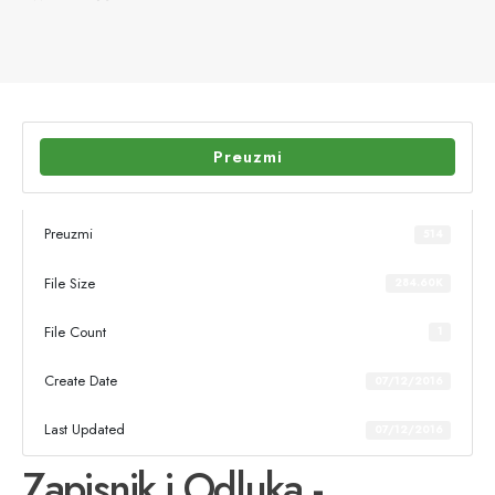
Preuzmi
Preuzmi
514
File Size
284.60K
File Count
1
Create Date
07/12/2016
Last Updated
07/12/2016
Zapisnik i Odluka -