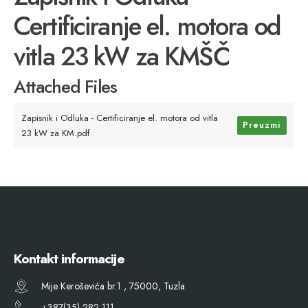
Certificiranje el. motora od
vitla 23 kW za KMŠČ
Attached Files
Zapisnik i Odluka - Certificiranje el. motora od vitla
Preuzmi
23 kW za KM.pdf
Kontakt informacije
Mije Keroševića br.1 , 75000, Tuzla
+387(35) 282 111