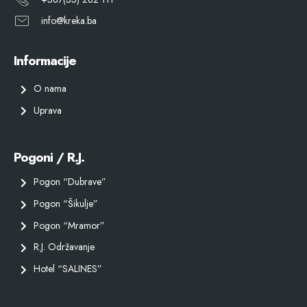
info@kreka.ba
Informacije
O nama
Uprava
Pogoni / R.J.
Pogon “Dubrave”
Pogon “Šikulje”
Pogon “Mramor”
R.J. Održavanje
Hotel “SALINES”